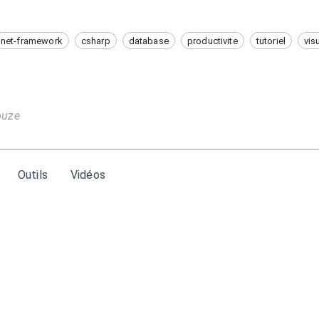
net-framework
csharp
database
productivite
tutoriel
vis
ouze
Outils
Vidéos