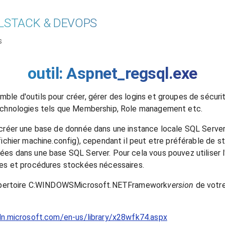
LSTACK & DEVOPS
s
outil: Aspnet_regsql.exe
le d'outils pour créer, gérer des logins et groupes de sécurit
technologies tels que Membership, Role management etc.
 créer une base de donnée dans une instance locale SQL Server 
fichier machine.config), cependant il peut etre préférable de s
ées dans une base SQL Server. Pour cela vous pouvez utiliser l
les et procédures stockées nécessaires.
 répertoire C:WINDOWSMicrosoft.NETFramework
version
de votre
dn.microsoft.com/en-us/library/x28wfk74.aspx