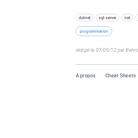
dotnet
sql-server
net
programmation
rédigé le
07/05/12
par
Behr
A propos
Cheat Sheets